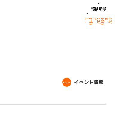
最新情報
.
1
2
/
6(
金
)
1
2
/
7(
土
)
1
.
.
イベント情報