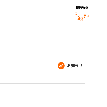
最新情報
.
１月
：
日
貸
店
舗
ス
.
.
お知らせ